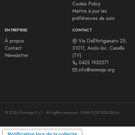
Cookie Policy
Mettre à jour les
préférences de suivi
ENTREPRISE
CONTACT
À propos
Via Dell’Artigianato 25,
Contact
31011, Asolo loc. Casella
Newsletter
(TV)
0423 1952571
info@emmepi.org
© 2024 Emmepi S.r.l. - All rights reserved - P.IVA IT02190310264
Notification lors de la collecte