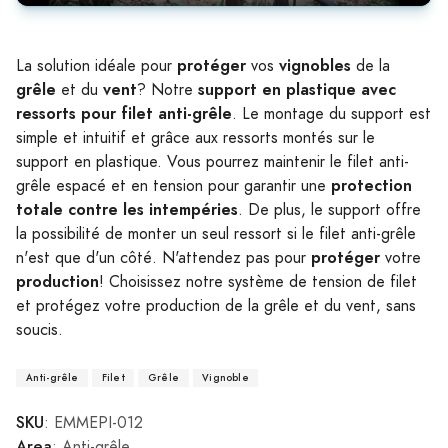
Play
Mute
Settings
Enter
fulls
protéger
vignobles
La solution idéale pour
vos
de la
grêle
vent
support en plastique avec
et du
? Notre
ressorts pour filet anti-grêle
. Le montage du support est
simple et intuitif et grâce aux ressorts montés sur le
support en plastique. Vous pourrez maintenir le filet anti-
protection
grêle espacé et en tension pour garantir une
totale contre les intempéries
. De plus, le support offre
la possibilité de monter un seul ressort si le filet anti-grêle
protéger
n'est que d'un côté. N'attendez pas pour
votre
production
! Choisissez notre système de tension de filet
et protégez votre production de la grêle et du vent, sans
soucis.
Anti-grêle
Filet
Grêle
Vignoble
SKU
: EMMEPI-012
Area
: Anti-grêle