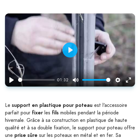
Play
01:32
Play
Mute
Settings
Enter
fulls
support en plastique pour poteau
Le
est l'accessoire
fixer
fils
parfait pour
les
mobiles pendant la période
hivernale. Grâce à sa construction en plastique de haute
qualité et à sa double fixation, le support pour poteau offre
prise sûre
une
sur les poteaux en métal et en fer. Sa