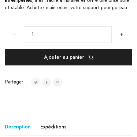
intempéries
, il est facile à installer et offre une prise sûre
et stable. Achetez maintenant votre support pour poteau.
-
+
Ajouter au panier
Partager:
Description
Expéditions