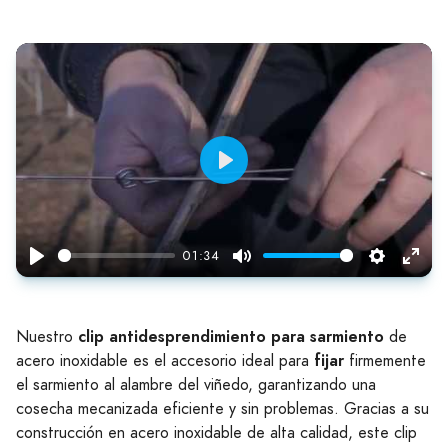
Play
01:34
Play
Mute
Settings
Enter
fulls
clip antidesprendimiento para sarmiento
Nuestro
de
fijar
acero inoxidable es el accesorio ideal para
firmemente
el sarmiento al alambre del viñedo, garantizando una
cosecha mecanizada eficiente y sin problemas. Gracias a su
construcción en acero inoxidable de alta calidad, este clip