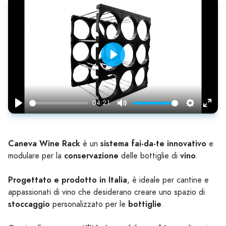
Play
04:21
Play
Mute
Settings
Enter
fulls
Caneva Wine Rack
sistema fai-da-te innovativo
è un
e
conservazione
vino
modulare per la
delle bottiglie di
.
Progettato e prodotto in Italia
, è ideale per cantine e
appassionati di vino che desiderano creare uno spazio di
stoccaggio
bottiglie
personalizzato per le
.