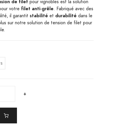
sion de filet
pour vignobles est la solution
filet anti-grêle
 pour votre
. Fabriqué avec des
stabilité
durabilité
ité, il garantit
et
dans le
us sur notre solution de tension de filet pour
le.
ts
+
r