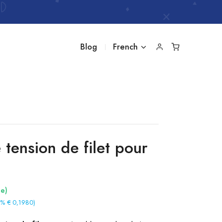
Blog
French
tension de filet pour
le)
2% € 0,1980)