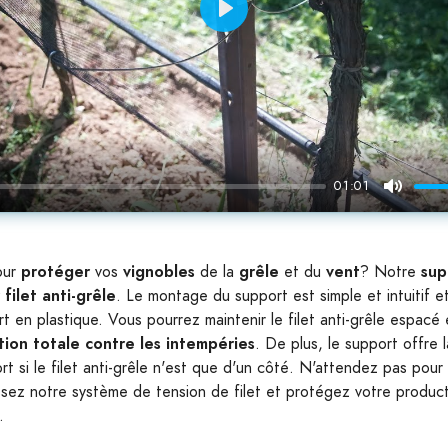
Play
01:01
Mute
protéger
vignobles
grêle
vent
sup
our
vos
de la
et du
? Notre
filet anti-grêle
. Le montage du support est simple et intuitif e
t en plastique. Vous pourrez maintenir le filet anti-grêle espacé
tion totale contre les intempéries
. De plus, le support offre l
rt si le filet anti-grêle n'est que d'un côté. N'attendez pas pour
ssez notre système de tension de filet et protégez votre product
.