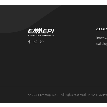
CATAL
Inscri
catal
© 2024 Emmepi S.r.l. - All rights reserved - P.IVA IT02