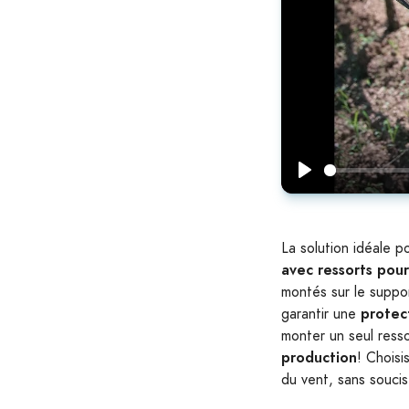
Play
La solution idéale p
avec ressorts pour 
montés sur le suppor
protec
garantir une
monter un seul resso
production
! Choisi
du vent, sans soucis